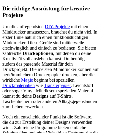
Die richtige Ausrüstung für kreative
Projekte
Um die aufregendsten
DIY-Projekte
mit einem
Minidrucker umzusetzen, brauchst du nicht viel. In
erster Linie natürlich einen funktionstüchtigen
Minidrucker. Diese Geräte sind mittlerweile
erschwinglich und einfach zu bedienen. Sie bieten
zahlreiche
Druckoptionen
, mit denen du deine
Kreativität voll ausleben kannst. Du benötigst
zudem das passende Material für dein
Druckprojekt. Die meisten Minidrucker können auf
herkömmlichem Druckerpapier drucken, aber die
wirkliche
Magie
beginnt bei speziellen
Druckmaterialien
wie
Transferpapier
, Leichtstoff
oder sogar Vinyl. Mit diesem speziellen Material
kannst du deine
Designs
auf T-Shirts,
Taschentüchern oder anderen Alltagsgegenständen
zum Leben erwecken.
Noch ein entscheidender Punkt ist die Software,
die du zur Erstellung deiner Designs verwenden
wirst. Zahlreiche Programme bieten einfache
Schnittstellen und eine Vielzahl an Features, die dir