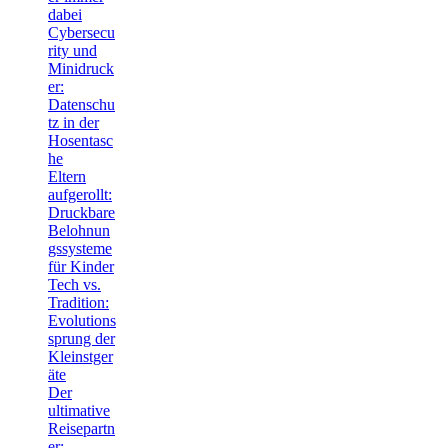
dabei
Cybersecu
rity und
Minidruck
er:
Datenschu
tz in der
Hosentasc
he
Eltern
aufgerollt:
Druckbare
Belohnun
gssysteme
für Kinder
Tech vs.
Tradition:
Evolutions
sprung der
Kleinstger
äte
Der
ultimative
Reisepartn
er: