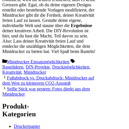
Grenzen gibt. Egal, ob du deine eigenen Designs
erstellst oder bestehende Vorlagen modifizierst, der
Minidrucker gibt dir die Freiheit, deiner Kreativität
freien Lauf zu lassen. Gestalte deine eigene,
individuelle Welt und staune über die
Ergebnisse
deiner kreativen Arbeit. Die DIY-Revolution ist
hier, und du hast die Macht, Teil davon zu sein.
Also: Lass deiner Kreativität freien Lauf und
entdecke die unzähligen Möglichkeiten, die dein
Minidrucker zu bieten hat. Viel Spaß beim Basteln!
Kategorien
Schlagwörter
Minidrucker Einsatzmöglichkeiten
Bastelideen
,
DIY-Projekte
,
Druckmöglichkeiten
,
Kreativität
,
Minidrucker
Fußabdruck vs. Druckabdruck: Minidrucker auf
dem Weg zu kleinerem CO2-Ausstoß
Selfie Stick war gestern: Fotos direkt aus dem
Minidrucker
Produkt-
Kategorien
Druckerpapier