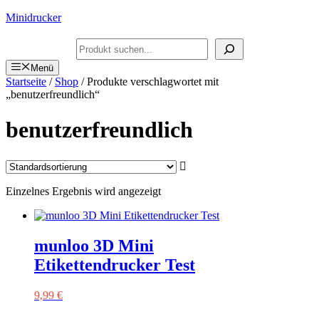
Zum
Minidrucker
Inhalt
springen
Suchen
Menü
Startseite
/
Shop
/ Produkte verschlagwortet mit
„benutzerfreundlich“
benutzerfreundlich
Einzelnes Ergebnis wird angezeigt
munloo 3D Mini
Etikettendrucker Test
9,99
€