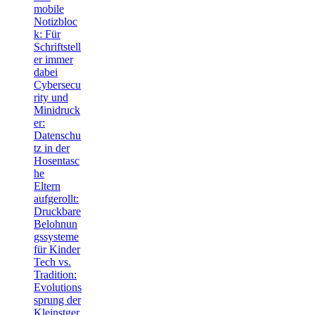
mobile
Notizbloc
k: Für
Schriftstell
er immer
dabei
Cybersecu
rity und
Minidruck
er:
Datenschu
tz in der
Hosentasc
he
Eltern
aufgerollt:
Druckbare
Belohnun
gssysteme
für Kinder
Tech vs.
Tradition:
Evolutions
sprung der
Kleinstger