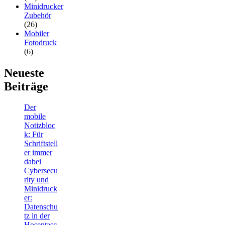
Minidrucker
Zubehör
(26)
Mobiler
Fotodruck
(6)
Neueste
Beiträge
Der
mobile
Notizbloc
k: Für
Schriftstell
er immer
dabei
Cybersecu
rity und
Minidruck
er:
Datenschu
tz in der
Hosentasc