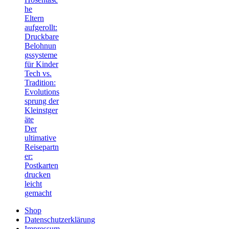
he
Eltern
aufgerollt:
Druckbare
Belohnun
gssysteme
für Kinder
Tech vs.
Tradition:
Evolutions
sprung der
Kleinstger
äte
Der
ultimative
Reisepartn
er:
Postkarten
drucken
leicht
gemacht
Shop
Datenschutzerklärung
Impressum