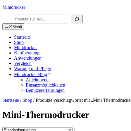
Zum
Minidrucker
Inhalt
Suchen
springen
Menü
Startseite
Shop
Minidrucker
Kaufberatung
Anwendungen
Vergleich
Wartung und Pflege
Minidrucker Blog
Anleitungen
Einsatzmöglichkeiten
Benutzererfahrungen
Startseite
/
Shop
/ Produkte verschlagwortet mit „Mini-Thermodrucke
Mini-Thermodrucker