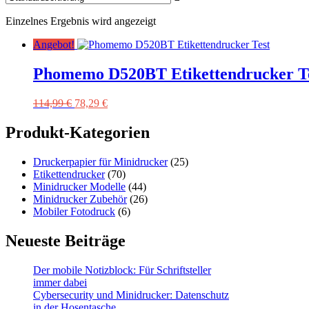
Einzelnes Ergebnis wird angezeigt
Angebot!
Phomemo D520BT Etikettendrucker T
Ursprünglicher
Aktueller
114,99
€
78,29
€
Preis
Preis
war:
ist:
Produkt-Kategorien
114,99 €
78,29 €.
Druckerpapier für Minidrucker
(25)
Etikettendrucker
(70)
Minidrucker Modelle
(44)
Minidrucker Zubehör
(26)
Mobiler Fotodruck
(6)
Neueste Beiträge
Der mobile Notizblock: Für Schriftsteller
immer dabei
Cybersecurity und Minidrucker: Datenschutz
in der Hosentasche