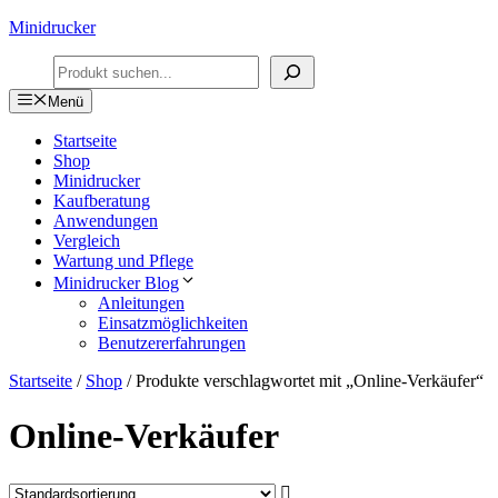
Zum
Minidrucker
Inhalt
Suchen
springen
Menü
Startseite
Shop
Minidrucker
Kaufberatung
Anwendungen
Vergleich
Wartung und Pflege
Minidrucker Blog
Anleitungen
Einsatzmöglichkeiten
Benutzererfahrungen
Startseite
/
Shop
/ Produkte verschlagwortet mit „Online-Verkäufer“
Online-Verkäufer