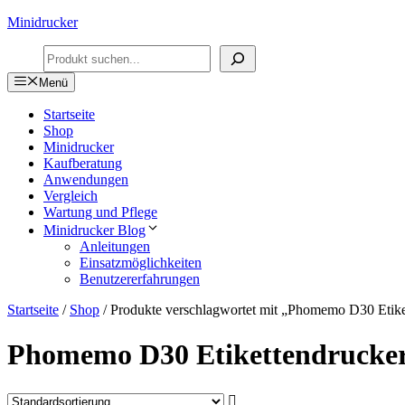
Zum
Minidrucker
Inhalt
Suchen
springen
Menü
Startseite
Shop
Minidrucker
Kaufberatung
Anwendungen
Vergleich
Wartung und Pflege
Minidrucker Blog
Anleitungen
Einsatzmöglichkeiten
Benutzererfahrungen
Startseite
/
Shop
/ Produkte verschlagwortet mit „Phomemo D30 Etike
Phomemo D30 Etikettendrucke