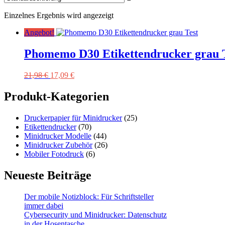
Einzelnes Ergebnis wird angezeigt
Angebot!
Phomemo D30 Etikettendrucker grau 
Ursprünglicher
Aktueller
21,98
€
17,09
€
Preis
Preis
war:
ist:
Produkt-Kategorien
21,98 €
17,09 €.
Druckerpapier für Minidrucker
(25)
Etikettendrucker
(70)
Minidrucker Modelle
(44)
Minidrucker Zubehör
(26)
Mobiler Fotodruck
(6)
Neueste Beiträge
Der mobile Notizblock: Für Schriftsteller
immer dabei
Cybersecurity und Minidrucker: Datenschutz
in der Hosentasche