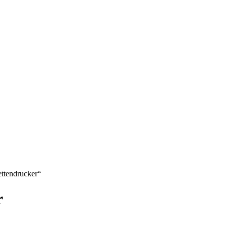
ttendrucker“
r