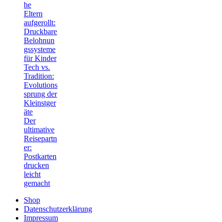
he
Eltern
aufgerollt:
Druckbare
Belohnun
gssysteme
für Kinder
Tech vs.
Tradition:
Evolutions
sprung der
Kleinstger
äte
Der
ultimative
Reisepartn
er:
Postkarten
drucken
leicht
gemacht
Shop
Datenschutzerklärung
Impressum