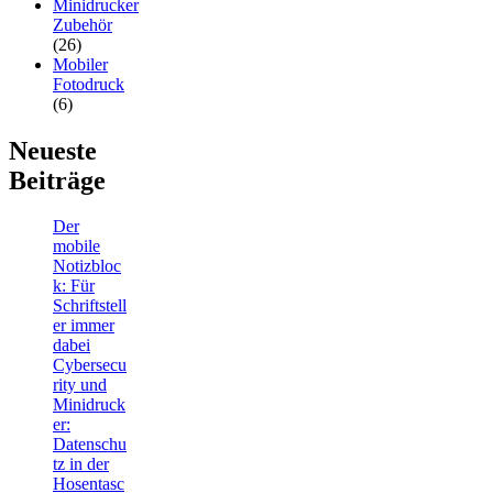
Minidrucker
Zubehör
(26)
Mobiler
Fotodruck
(6)
Neueste
Beiträge
Der
mobile
Notizbloc
k: Für
Schriftstell
er immer
dabei
Cybersecu
rity und
Minidruck
er:
Datenschu
tz in der
Hosentasc