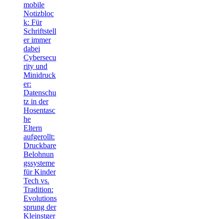
mobile
Notizbloc
k: Für
Schriftstell
er immer
dabei
Cybersecu
rity und
Minidruck
er:
Datenschu
tz in der
Hosentasc
he
Eltern
aufgerollt:
Druckbare
Belohnun
gssysteme
für Kinder
Tech vs.
Tradition:
Evolutions
sprung der
Kleinstger