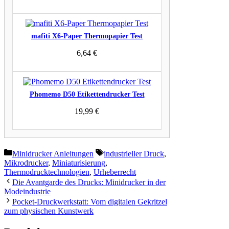
mafiti X6-Paper Thermopapier Test
6,64
€
Phomemo D50 Etikettendrucker Test
19,99
€
Kategorien
Schlagwörter
Minidrucker Anleitungen
industrieller Druck
,
Mikrodrucker
,
Miniaturisierung
,
Thermodrucktechnologien
,
Urheberrecht
Die Avantgarde des Drucks: Minidrucker in der
Modeindustrie
Pocket-Druckwerkstatt: Vom digitalen Gekritzel
zum physischen Kunstwerk