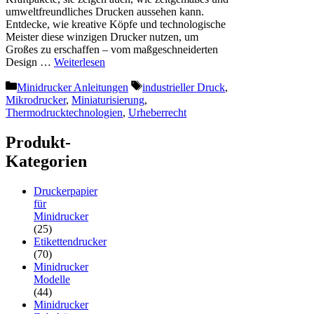
umweltfreundliches Drucken aussehen kann.
Entdecke, wie kreative Köpfe und technologische
Meister diese winzigen Drucker nutzen, um
Großes zu erschaffen – vom maßgeschneiderten
Design …
Weiterlesen
Kategorien
Schlagwörter
Minidrucker Anleitungen
industrieller Druck
,
Mikrodrucker
,
Miniaturisierung
,
Thermodrucktechnologien
,
Urheberrecht
Produkt-
Kategorien
Druckerpapier
für
Minidrucker
(25)
Etikettendrucker
(70)
Minidrucker
Modelle
(44)
Minidrucker