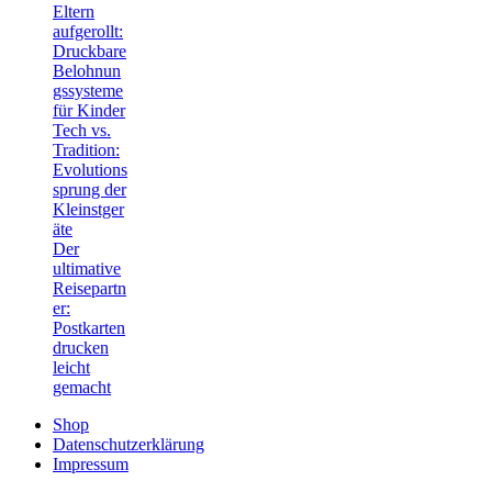
Eltern
aufgerollt:
Druckbare
Belohnun
gssysteme
für Kinder
Tech vs.
Tradition:
Evolutions
sprung der
Kleinstger
äte
Der
ultimative
Reisepartn
er:
Postkarten
drucken
leicht
gemacht
Shop
Datenschutzerklärung
Impressum