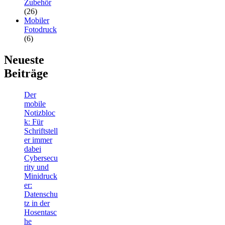
Zubehör
(26)
Mobiler
Fotodruck
(6)
Neueste
Beiträge
Der
mobile
Notizbloc
k: Für
Schriftstell
er immer
dabei
Cybersecu
rity und
Minidruck
er:
Datenschu
tz in der
Hosentasc
he