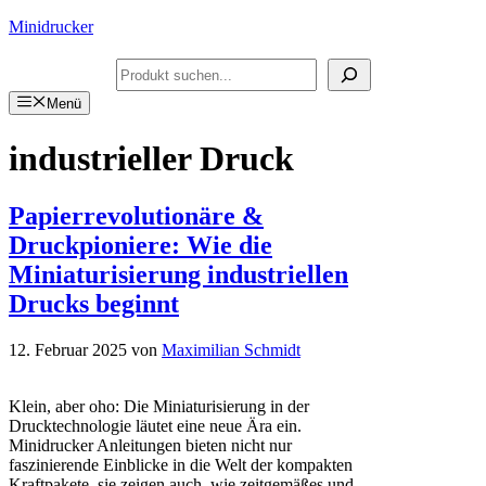
Zum
Minidrucker
Inhalt
springen
Suchen
Menü
industrieller Druck
Papierrevolutionäre &
Druckpioniere: Wie die
Miniaturisierung industriellen
Drucks beginnt
12. Februar 2025
von
Maximilian Schmidt
Klein, aber oho: Die Miniaturisierung in der
Drucktechnologie läutet eine neue Ära ein.
Minidrucker Anleitungen bieten nicht nur
faszinierende Einblicke in die Welt der kompakten
Kraftpakete, sie zeigen auch, wie zeitgemäßes und