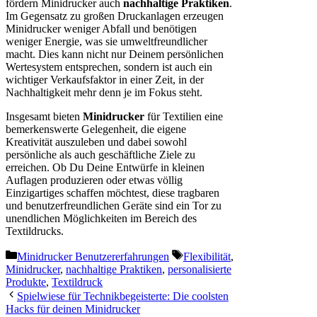
fördern Minidrucker auch
nachhaltige Praktiken
.
Im Gegensatz zu großen Druckanlagen erzeugen
Minidrucker weniger Abfall und benötigen
weniger Energie, was sie umweltfreundlicher
macht. Dies kann nicht nur Deinem persönlichen
Wertesystem entsprechen, sondern ist auch ein
wichtiger Verkaufsfaktor in einer Zeit, in der
Nachhaltigkeit mehr denn je im Fokus steht.
Insgesamt bieten
Minidrucker
für Textilien eine
bemerkenswerte Gelegenheit, die eigene
Kreativität auszuleben und dabei sowohl
persönliche als auch geschäftliche Ziele zu
erreichen. Ob Du Deine Entwürfe in kleinen
Auflagen produzieren oder etwas völlig
Einzigartiges schaffen möchtest, diese tragbaren
und benutzerfreundlichen Geräte sind ein Tor zu
unendlichen Möglichkeiten im Bereich des
Textildrucks.
Kategorien
Schlagwörter
Minidrucker Benutzererfahrungen
Flexibilität
,
Minidrucker
,
nachhaltige Praktiken
,
personalisierte
Produkte
,
Textildruck
Spielwiese für Technikbegeisterte: Die coolsten
Hacks für deinen Minidrucker