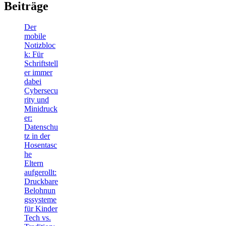
Beiträge
Der
mobile
Notizbloc
k: Für
Schriftstell
er immer
dabei
Cybersecu
rity und
Minidruck
er:
Datenschu
tz in der
Hosentasc
he
Eltern
aufgerollt:
Druckbare
Belohnun
gssysteme
für Kinder
Tech vs.