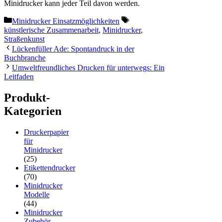
Minidrucker kann jeder Teil davon werden.
Kategorien
Schlagwörter
Minidrucker Einsatzmöglichkeiten
künstlerische Zusammenarbeit
,
Minidrucker
,
Straßenkunst
Lückenfüller Ade: Spontandruck in der
Buchbranche
Umweltfreundliches Drucken für unterwegs: Ein
Leitfaden
Produkt-
Kategorien
Druckerpapier
für
Minidrucker
(25)
Etikettendrucker
(70)
Minidrucker
Modelle
(44)
Minidrucker
Zubehör