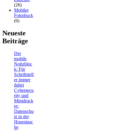
(26)
Mobiler
Fotodruck
(6)
Neueste
Beiträge
Der
mobile
Notizbloc
k: Für
Schriftstell
er immer
dabei
Cybersecu
rity und
Minidruck
er:
Datenschu
tz in der
Hosentasc
he