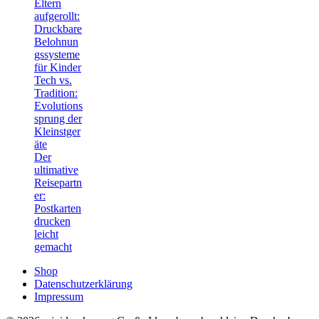
Eltern
aufgerollt:
Druckbare
Belohnun
gssysteme
für Kinder
Tech vs.
Tradition:
Evolutions
sprung der
Kleinstger
äte
Der
ultimative
Reisepartn
er:
Postkarten
drucken
leicht
gemacht
Shop
Datenschutzerklärung
Impressum