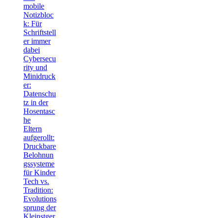
mobile
Notizbloc
k: Für
Schriftstell
er immer
dabei
Cybersecu
rity und
Minidruck
er:
Datenschu
tz in der
Hosentasc
he
Eltern
aufgerollt:
Druckbare
Belohnun
gssysteme
für Kinder
Tech vs.
Tradition:
Evolutions
sprung der
Kleinstger