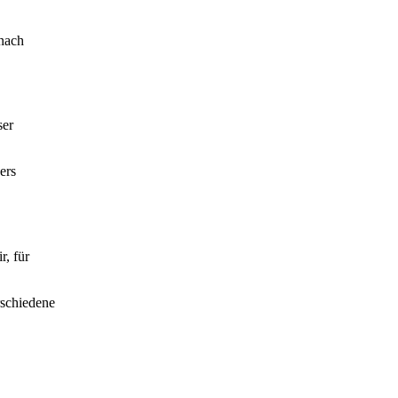
 nach
ser
ers
r, für
rschiedene