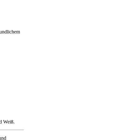
eundlichem
nd Weiß.
 und