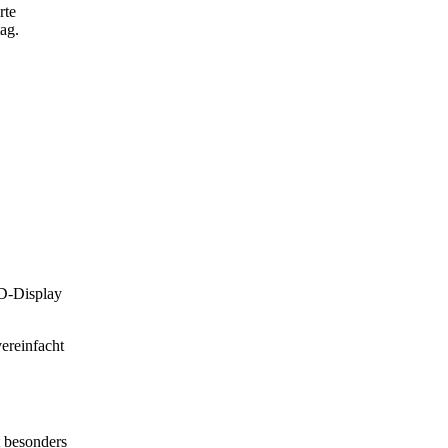
rte
ag.
CD-Display
ereinfacht
t besonders