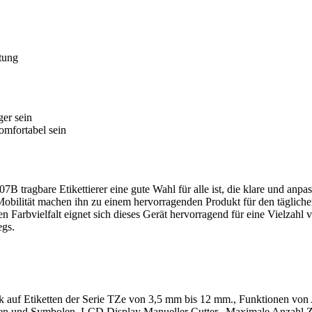
tung
ger sein
omfortabel sein
 tragbare Etikettierer eine gute Wahl für alle ist, die klare und anpa
obilität machen ihn zu einem hervorragenden Produkt für den täglich
 Farbvielfalt eignet sich dieses Gerät hervorragend für eine Vielzahl 
gs.
 auf Etiketten der Serie TZe von 3,5 mm bis 12 mm., Funktionen von
hmen und Symbolen, LCD Display Manueller Cutter., Maximale Anzahl Z