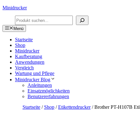
Zum
Minidrucker
Inhalt
Suchen
springen
Menü
Startseite
Shop
Minidrucker
Kaufberatung
Anwendungen
Vergleich
Wartung und Pflege
Minidrucker Blog
Anleitungen
Einsatzmöglichkeiten
Benutzererfahrungen
Startseite
/
Shop
/
Etikettendrucker
/ Brother PT-H107B Etike