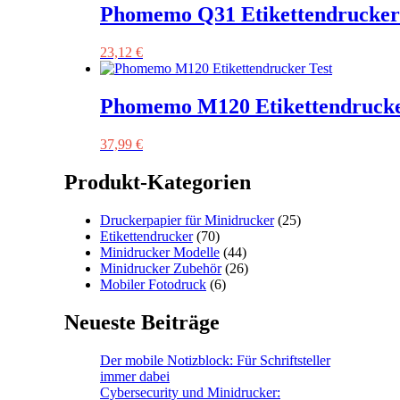
Phomemo Q31 Etikettendrucker 
23,12
€
Phomemo M120 Etikettendrucke
37,99
€
Produkt-Kategorien
Druckerpapier für Minidrucker
(25)
Etikettendrucker
(70)
Minidrucker Modelle
(44)
Minidrucker Zubehör
(26)
Mobiler Fotodruck
(6)
Neueste Beiträge
Der mobile Notizblock: Für Schriftsteller
immer dabei
Cybersecurity und Minidrucker: