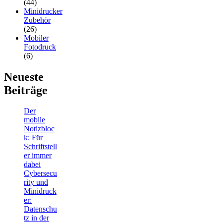
(44)
Minidrucker
Zubehör
(26)
Mobiler
Fotodruck
(6)
Neueste
Beiträge
Der
mobile
Notizbloc
k: Für
Schriftstell
er immer
dabei
Cybersecu
rity und
Minidruck
er:
Datenschu
tz in der