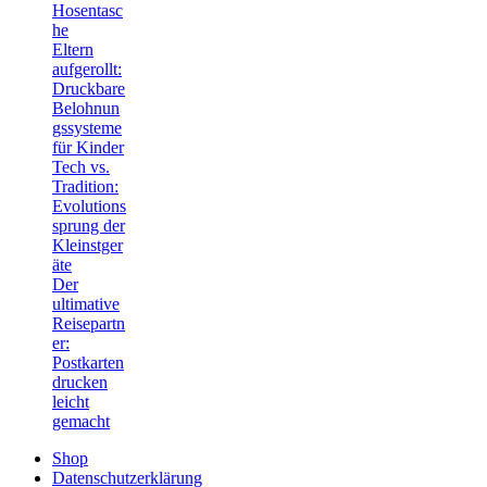
Hosentasc
he
Eltern
aufgerollt:
Druckbare
Belohnun
gssysteme
für Kinder
Tech vs.
Tradition:
Evolutions
sprung der
Kleinstger
äte
Der
ultimative
Reisepartn
er:
Postkarten
drucken
leicht
gemacht
Shop
Datenschutzerklärung