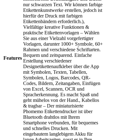
nur schwarzen Text. Wir können farbige
Etikettenkunstwerke erstellen, jedoch ist
hierfür der Druck mit farbigen
Etikettenbändern erforderlich.),
Vielfältige kreative Funktionen &
praktische Etikettenvorlagen – Wählen
Sie aus einer Vielzahl vorgefertigter
Vorlagen, darunter 1000+ Symbole, 60+
Rahmen und verschiedene Schriftarten.
Bequem und zeitsparend. Einfache
Features
Erstellung verschiedener
Designetikettenaufkleber über die App
mit Symbolen, Texten, Tabellen,
Symbolen, Logos, Barcodes, QR-
Codes, Bildern, Zeitangaben, Einfügen
von Excel, Scannen, OCR und
Spracherkennung. Es macht Spaß und
geht mühelos von der Hand., Kabellos
& tragbar – Der miniaturisierte
Phomemo Etikettendrucker ist über
Bluetooth drahtlos mit Ihrem
Smartphone verbunden, für bequemes
und schnelles Drucken. Mit
eingebautem langlebigem Akku für
lange Arbeitszeiten, passt er in Ihre