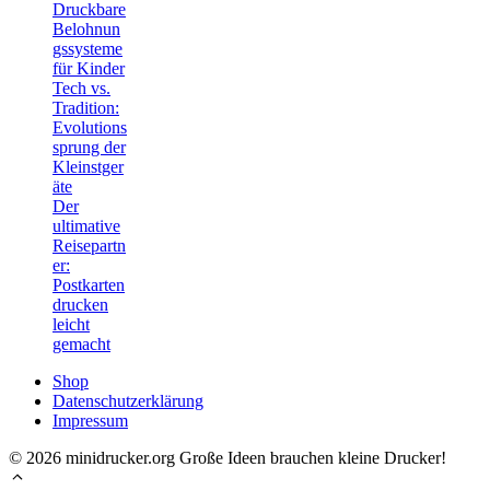
Druckbare
Belohnun
gssysteme
für Kinder
Tech vs.
Tradition:
Evolutions
sprung der
Kleinstger
äte
Der
ultimative
Reisepartn
er:
Postkarten
drucken
leicht
gemacht
Shop
Datenschutzerklärung
Impressum
© 2026 minidrucker.org Große Ideen brauchen kleine Drucker!