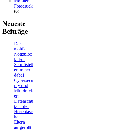
Mobiler
Fotodruck
(6)
Neueste
Beiträge
Der
mobile
Notizbloc
k: Für
Schriftstell
er immer
dabei
Cybersecu
rity und
Minidruck
er:
Datenschu
tz in der
Hosentasc
he
Eltern
aufgerollt: