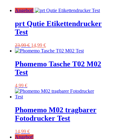
Angebot!
prt Qutie Etikettendrucker
Test
Ursprünglicher
Aktueller
23,99
€
14,99
€
Preis
Preis
war:
ist:
23,99 €
14,99 €.
Phomemo Tasche T02 M02
Test
4,99
€
Phomemo M02 tragbarer
Fotodrucker Test
14,99
€
Angebot!