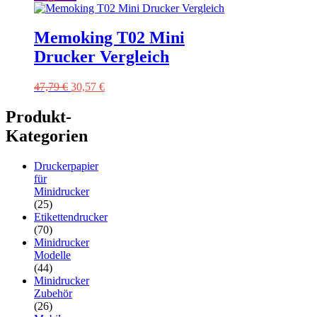
Memoking T02 Mini
Drucker Vergleich
Ursprünglicher
Aktueller
47,79
€
30,57
€
Preis
Preis
war:
ist:
Produkt-
47,79 €
30,57 €.
Kategorien
Druckerpapier
für
Minidrucker
(25)
Etikettendrucker
(70)
Minidrucker
Modelle
(44)
Minidrucker
Zubehör
(26)