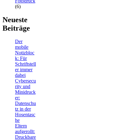
Fotodruck
(6)
Neueste
Beiträge
Der
mobile
Notizbloc
k: Für
Schriftstell
er immer
dabei
Cybersecu
rity und
Minidruck
er:
Datenschu
tz in der
Hosentasc
he
Eltern
aufgerollt:
Druckbare