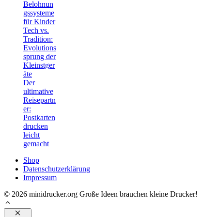
Belohnun
gssysteme
für Kinder
Tech vs.
Tradition:
Evolutions
sprung der
Kleinstger
äte
Der
ultimative
Reisepartn
er:
Postkarten
drucken
leicht
gemacht
Shop
Datenschutzerklärung
Impressum
© 2026 minidrucker.org Große Ideen brauchen kleine Drucker!