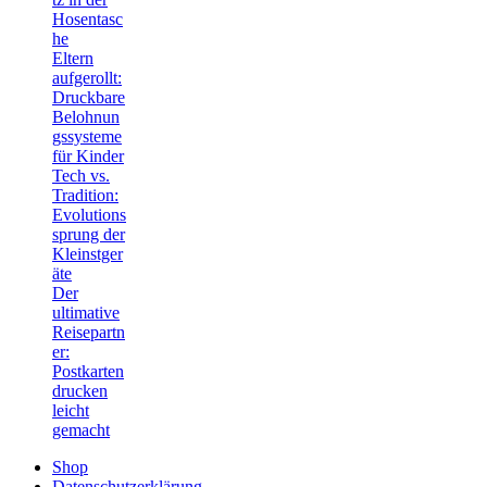
Hosentasc
he
Eltern
aufgerollt:
Druckbare
Belohnun
gssysteme
für Kinder
Tech vs.
Tradition:
Evolutions
sprung der
Kleinstger
äte
Der
ultimative
Reisepartn
er:
Postkarten
drucken
leicht
gemacht
Shop
Datenschutzerklärung