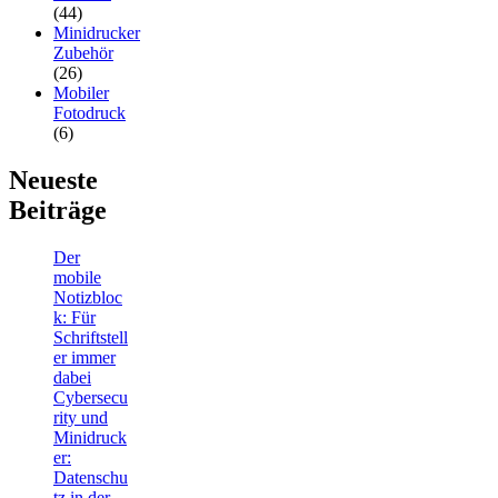
(44)
Minidrucker
Zubehör
(26)
Mobiler
Fotodruck
(6)
Neueste
Beiträge
Der
mobile
Notizbloc
k: Für
Schriftstell
er immer
dabei
Cybersecu
rity und
Minidruck
er:
Datenschu
tz in der