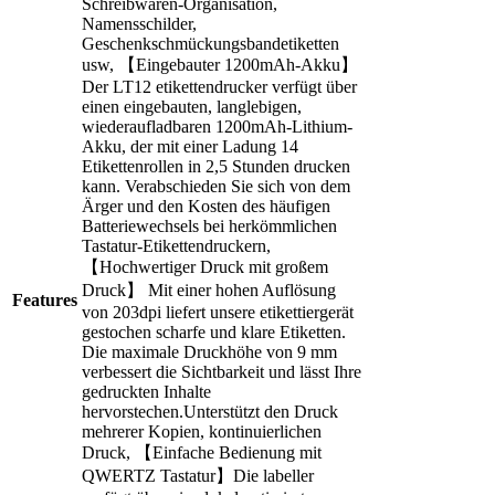
Schreibwaren-Organisation,
Namensschilder,
Geschenkschmückungsbandetiketten
usw, 【Eingebauter 1200mAh-Akku】
Der LT12 etikettendrucker verfügt über
einen eingebauten, langlebigen,
wiederaufladbaren 1200mAh-Lithium-
Akku, der mit einer Ladung 14
Etikettenrollen in 2,5 Stunden drucken
kann. Verabschieden Sie sich von dem
Ärger und den Kosten des häufigen
Batteriewechsels bei herkömmlichen
Tastatur-Etikettendruckern,
【Hochwertiger Druck mit großem
Druck】 Mit einer hohen Auflösung
Features
von 203dpi liefert unsere etikettiergerät
gestochen scharfe und klare Etiketten.
Die maximale Druckhöhe von 9 mm
verbessert die Sichtbarkeit und lässt Ihre
gedruckten Inhalte
hervorstechen.Unterstützt den Druck
mehrerer Kopien, kontinuierlichen
Druck, 【Einfache Bedienung mit
QWERTZ Tastatur】Die labeller