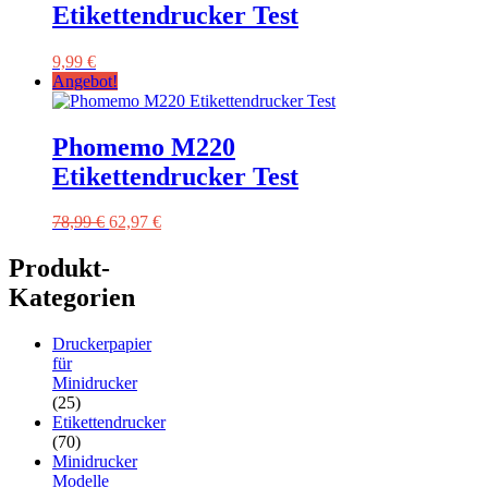
Etikettendrucker Test
9,99
€
Angebot!
Phomemo M220
Etikettendrucker Test
Ursprünglicher
Aktueller
78,99
€
62,97
€
Preis
Preis
war:
ist:
Produkt-
78,99 €
62,97 €.
Kategorien
Druckerpapier
für
Minidrucker
(25)
Etikettendrucker
(70)
Minidrucker
Modelle