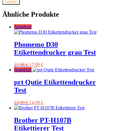
Ähnliche Produkte
Angebot!
Phomemo D30
Etikettendrucker grau Test
Ursprünglicher
Aktueller
21,98
€
17,09
€
Preis
Preis
Angebot!
war:
ist:
21,98 €
17,09 €.
prt Qutie Etikettendrucker
Test
Ursprünglicher
Aktueller
23,99
€
14,99
€
Preis
Preis
war:
ist:
23,99 €
14,99 €.
Brother PT-H107B
Etikettierer Test