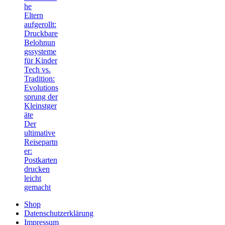
he
Eltern
aufgerollt:
Druckbare
Belohnun
gssysteme
für Kinder
Tech vs.
Tradition:
Evolutions
sprung der
Kleinstger
äte
Der
ultimative
Reisepartn
er:
Postkarten
drucken
leicht
gemacht
Shop
Datenschutzerklärung
Impressum