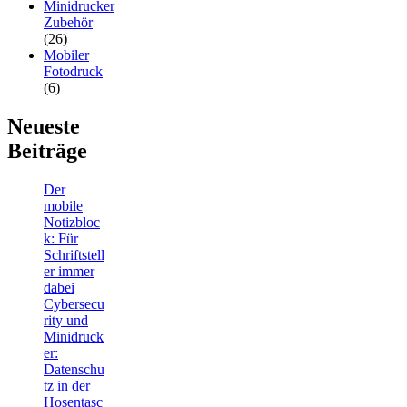
Minidrucker
Zubehör
(26)
Mobiler
Fotodruck
(6)
Neueste
Beiträge
Der
mobile
Notizbloc
k: Für
Schriftstell
er immer
dabei
Cybersecu
rity und
Minidruck
er:
Datenschu
tz in der
Hosentasc