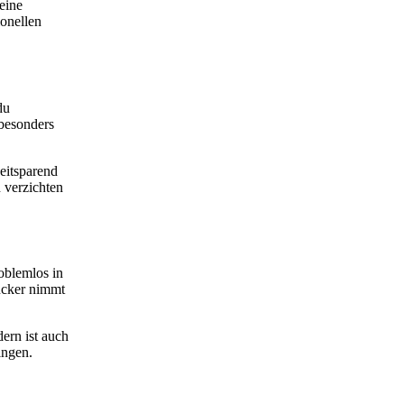
eine
onellen
du
 besonders
zeitsparend
 verzichten
oblemlos in
rucker nimmt
ern ist auch
ingen.