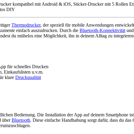
cker kompatibel mit Android & iOS, Sticker-Drucker mit 5 Rollen Eti
otos DIY
itiger
Thermodrucker
, der speziell für mobile Anwendungen entwickel
okumente einfach auszudrucken. Durch die
Bluetooth-Konnektivität
und
dest du mühelos eine Möglichkeit, ihn in deinem Alltag zu integrieren
App für schnelles Drucken
n, Einkaufslisten u.v.m.
ür klare
Druckqualität
dlichen Bedienung. Die Installation der App auf deinem Smartphone ist
l über
Bluetooth
. Diese einfache Handhabung sorgt dafür, dass du das G
herumzuschlagen.