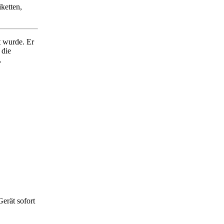
ketten,
t wurde. Er
 die
.
erät sofort