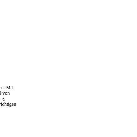
en. Mit
l von
ag,
wichtigen