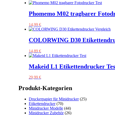
Preis
Preis
war:
ist:
29,99 €
19,99 €.
Phomemo M02 tragbarer Fotodr
14,99
€
COLORWING D30 Etikettendruc
14,89
€
Makeid L1 Etikettendrucker Tes
29,99
€
Produkt-Kategorien
Druckerpapier für Minidrucker
(25)
Etikettendrucker
(70)
Minidrucker Modelle
(44)
Minidrucker Zubehör
(26)