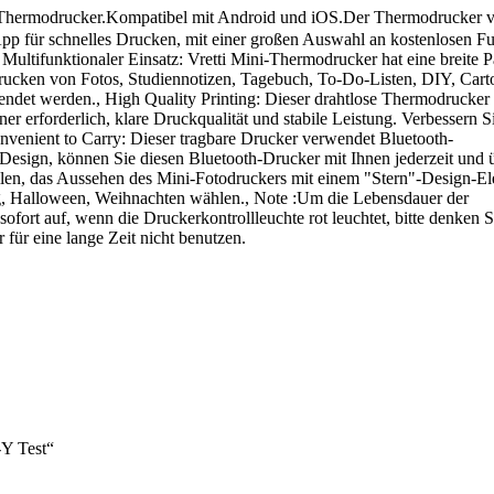
 Thermodrucker.Kompatibel mit Android und iOS.Der Thermodrucker v
 App für schnelles Drucken, mit einer großen Auswahl an kostenlosen F
ultifunktionaler Einsatz: Vretti Mini-Thermodrucker hat eine breite P
cken von Fotos, Studiennotizen, Tagebuch, To-Do-Listen, DIY, Cart
endet werden., High Quality Printing: Dieser drahtlose Thermodrucke
r erforderlich, klare Druckqualität und stabile Leistung. Verbessern S
onvenient to Carry: Dieser tragbare Drucker verwendet Bluetooth-
esign, können Sie diesen Bluetooth-Drucker mit Ihnen jederzeit und ü
llen, das Aussehen des Mini-Fotodruckers mit einem "Stern"-Design-Ele
ng, Halloween, Weihnachten wählen., Note :Um die Lebensdauer der
 sofort auf, wenn die Druckerkontrollleuchte rot leuchtet, bitte denken S
für eine lange Zeit nicht benutzen.
-Y Test“