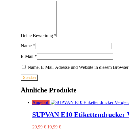
Deine Bewertung
*
Name
*
E-Mail
*
Name, E-Mail-Adresse und Website in diesem Browser 
Ähnliche Produkte
Angebot!
SUPVAN E10 Etikettendrucker V
Ursprünglicher
Aktueller
29,99
€
19,99
€