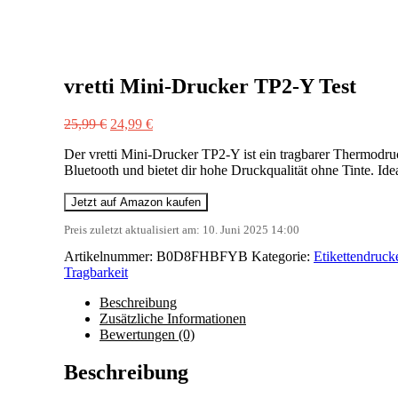
vretti Mini-Drucker TP2-Y Test
Ursprünglicher
Aktueller
25,99
€
24,99
€
Preis
Preis
Der vretti Mini-Drucker TP2-Y ist ein tragbarer Thermodru
war:
ist:
Bluetooth und bietet dir hohe Druckqualität ohne Tinte. Ide
25,99 €
24,99 €.
Jetzt auf Amazon kaufen
Preis zuletzt aktualisiert am: 10. Juni 2025 14:00
Artikelnummer:
B0D8FHBFYB
Kategorie:
Etikettendruck
Tragbarkeit
Beschreibung
Zusätzliche Informationen
Bewertungen (0)
Beschreibung