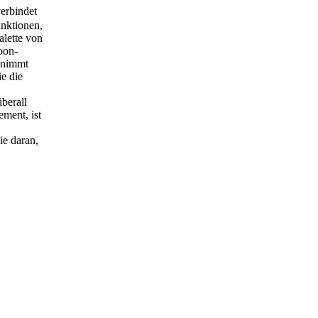
erbindet
unktionen,
alette von
oon-
r nimmt
ie die
berall
ment, ist
ie daran,