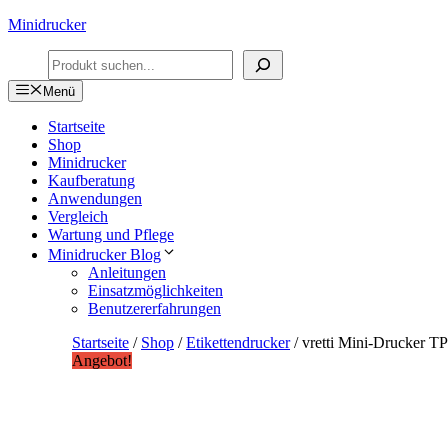
Zum
Minidrucker
Inhalt
Suchen
springen
Menü
Startseite
Shop
Minidrucker
Kaufberatung
Anwendungen
Vergleich
Wartung und Pflege
Minidrucker Blog
Anleitungen
Einsatzmöglichkeiten
Benutzererfahrungen
Startseite
/
Shop
/
Etikettendrucker
/ vretti Mini-Drucker T
Angebot!