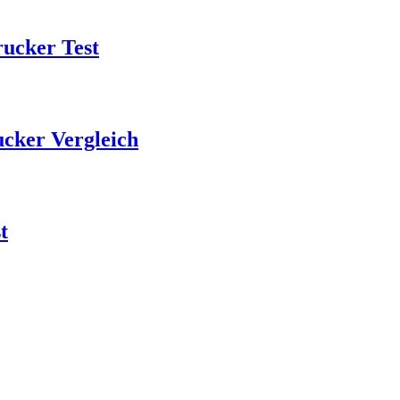
ucker Test
ker Vergleich
t