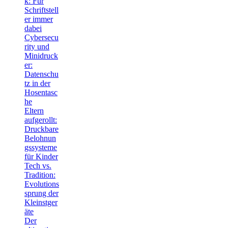
k: Für
Schriftstell
er immer
dabei
Cybersecu
rity und
Minidruck
er:
Datenschu
tz in der
Hosentasc
he
Eltern
aufgerollt:
Druckbare
Belohnun
gssysteme
für Kinder
Tech vs.
Tradition:
Evolutions
sprung der
Kleinstger
äte
Der