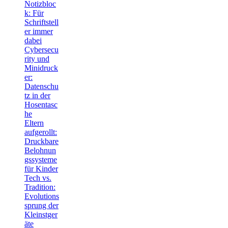
Notizbloc
k: Für
Schriftstell
er immer
dabei
Cybersecu
rity und
Minidruck
er:
Datenschu
tz in der
Hosentasc
he
Eltern
aufgerollt:
Druckbare
Belohnun
gssysteme
für Kinder
Tech vs.
Tradition:
Evolutions
sprung der
Kleinstger
äte