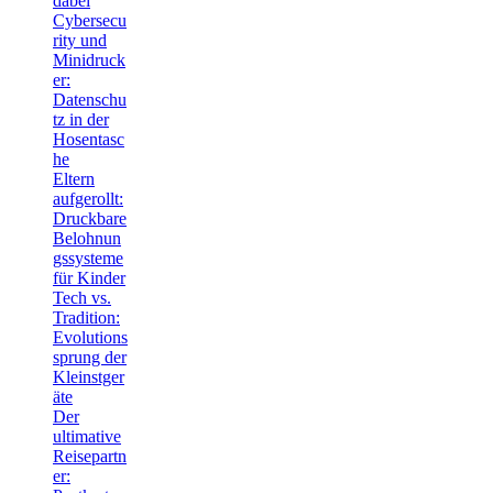
dabei
Cybersecu
rity und
Minidruck
er:
Datenschu
tz in der
Hosentasc
he
Eltern
aufgerollt:
Druckbare
Belohnun
gssysteme
für Kinder
Tech vs.
Tradition:
Evolutions
sprung der
Kleinstger
äte
Der
ultimative
Reisepartn
er: