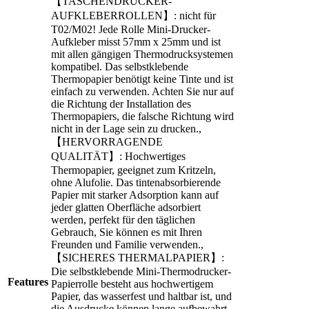
【TASCHENDRUCKER-
AUFKLEBERROLLEN】: nicht für
T02/M02! Jede Rolle Mini-Drucker-
Aufkleber misst 57mm x 25mm und ist
mit allen gängigen Thermodrucksystemen
kompatibel. Das selbstklebende
Thermopapier benötigt keine Tinte und ist
einfach zu verwenden. Achten Sie nur auf
die Richtung der Installation des
Thermopapiers, die falsche Richtung wird
nicht in der Lage sein zu drucken.,
【HERVORRAGENDE
QUALITÄT】: Hochwertiges
Thermopapier, geeignet zum Kritzeln,
ohne Alufolie. Das tintenabsorbierende
Papier mit starker Adsorption kann auf
jeder glatten Oberfläche adsorbiert
werden, perfekt für den täglichen
Gebrauch, Sie können es mit Ihren
Freunden und Familie verwenden.,
【SICHERES THERMALPAPIER】:
Die selbstklebende Mini-Thermodrucker-
Features
Papierrolle besteht aus hochwertigem
Papier, das wasserfest und haltbar ist, und
die Ausdrucke können lange aufbewahrt