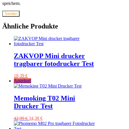
speichern.
Ähnliche Produkte
ZAKVOP Mini drucker
tragbarer fotodrucker Test
18,39
€
Angebot!
Memoking T02 Mini
Drucker Test
Ursprünglicher
Aktueller
42,99
€
34,38
€
Preis
Preis
war:
ist: