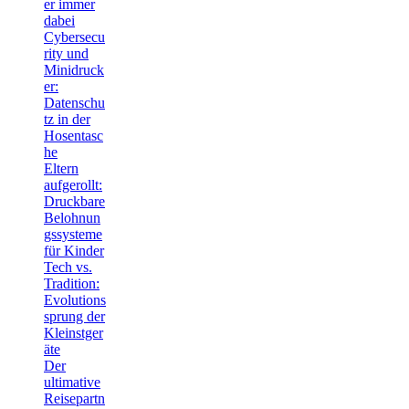
er immer
dabei
Cybersecu
rity und
Minidruck
er:
Datenschu
tz in der
Hosentasc
he
Eltern
aufgerollt:
Druckbare
Belohnun
gssysteme
für Kinder
Tech vs.
Tradition:
Evolutions
sprung der
Kleinstger
äte
Der
ultimative
Reisepartn