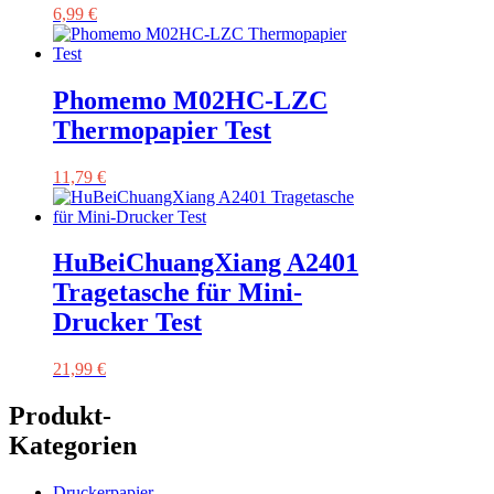
6,99
€
Phomemo M02HC-LZC
Thermopapier Test
11,79
€
HuBeiChuangXiang A2401
Tragetasche für Mini-
Drucker Test
21,99
€
Produkt-
Kategorien
Druckerpapier