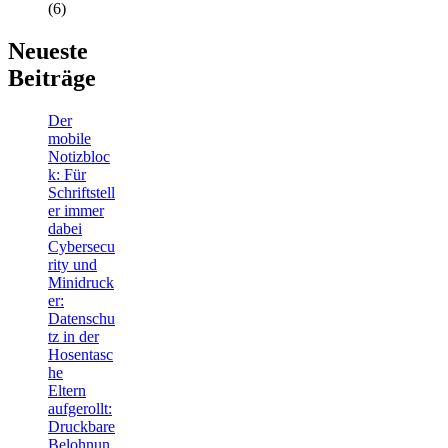
(6)
Neueste
Beiträge
Der
mobile
Notizbloc
k: Für
Schriftstell
er immer
dabei
Cybersecu
rity und
Minidruck
er:
Datenschu
tz in der
Hosentasc
he
Eltern
aufgerollt:
Druckbare
Belohnun