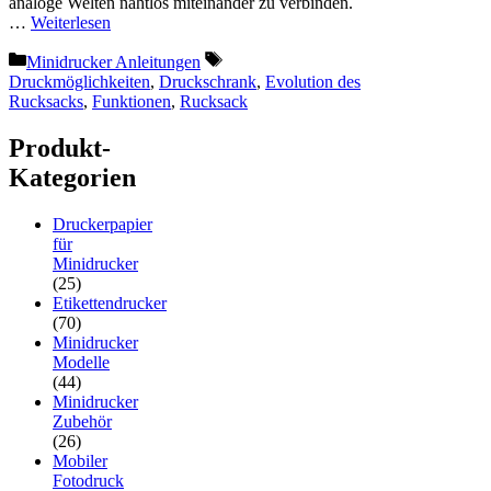
analoge Welten nahtlos miteinander zu verbinden.
…
Weiterlesen
Kategorien
Schlagwörter
Minidrucker Anleitungen
Druckmöglichkeiten
,
Druckschrank
,
Evolution des
Rucksacks
,
Funktionen
,
Rucksack
Produkt-
Kategorien
Druckerpapier
für
Minidrucker
(25)
Etikettendrucker
(70)
Minidrucker
Modelle
(44)
Minidrucker
Zubehör
(26)
Mobiler
Fotodruck