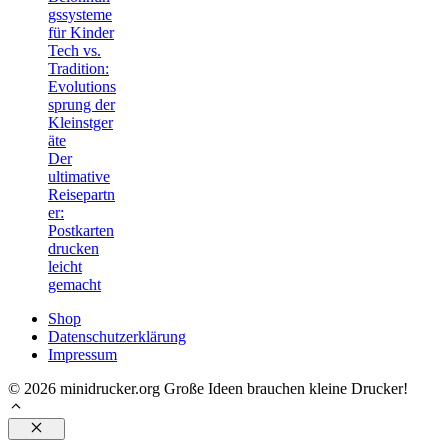
gssysteme
für Kinder
Tech vs.
Tradition:
Evolutions
sprung der
Kleinstger
äte
Der
ultimative
Reisepartn
er:
Postkarten
drucken
leicht
gemacht
Shop
Datenschutzerklärung
Impressum
© 2026 minidrucker.org Große Ideen brauchen kleine Drucker!
Schließen