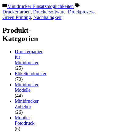
Kategorien
Schlagwörter
Minidrucker Einsatzmöglichkeiten
Druckerfarben
,
Druckersoftware
,
Druckprozess
,
Green Printing
,
Nachhaltigkeit
Produkt-
Kategorien
Druckerpapier
für
Minidrucker
(25)
Etikettendrucker
(70)
Minidrucker
Modelle
(44)
Minidrucker
Zubehör
(26)
Mobiler
Fotodruck
(6)