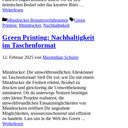
heimischen Bedarf oder das kreative Büro …
Weiterlesen
Kategorien
Schlagwörter
Minidrucker Benutzererfahrungen
Green
Printing
,
Minidrucker
,
Nachhaltigkeit
Green Printing: Nachhaltigkeit
im Taschenformat
12. Februar 2025
von
Maximilian Schulze
Minidrucker: Die umweltfreundlichen Alleskönner
im Taschenformat! Stell Dir vor, wie Du mit einem
Minidrucker die Freiheit erlebst, flexibel zu
drucken und gleichzeitig die Umweltbelastung
minimierst. Ob du unterwegs Notizen benötigst
oder kleine Projekte realisierst, die
umweltfreundlichen Einsatzmöglichkeiten von
Minidruckern eröffnen Dir ungeahnte
Möglichkeiten, ressourcenschonend und effizient
zu handeln. Lass uns in die Welt des Green …
Weiterlesen