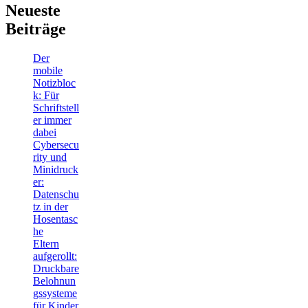
Neueste
Beiträge
Der
mobile
Notizbloc
k: Für
Schriftstell
er immer
dabei
Cybersecu
rity und
Minidruck
er:
Datenschu
tz in der
Hosentasc
he
Eltern
aufgerollt:
Druckbare
Belohnun
gssysteme
für Kinder