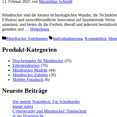
12. Februar 2025
von
Maximilian Schmidt
Minidrucker sind die kleinen technologischen Wunder, die Technikfans
Effizienz und umweltfreundliche Innovation auf faszinierende Weise.
umsetzen, und bieten dir die Freiheit, überall und jederzeit beeindr
gestalten und …
Weiterlesen
Kategorien
Schlagwörter
Minidrucker Anleitungen
Individualisierung
,
Kompaktheit
,
Mini
Produkt-Kategorien
Druckerpapier für Minidrucker
(25)
Etikettendrucker
(70)
Minidrucker Modelle
(44)
Minidrucker Zubehör
(26)
Mobiler Fotodruck
(6)
Neueste Beiträge
Der mobile Notizblock: Für Schriftsteller
immer dabei
Cybersecurity und Minidrucker: Datenschutz
in der Hosentasche