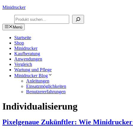
Zum
Minidrucker
Inhalt
Suchen
springen
Menü
Startseite
Shop
Minidrucker
Kaufberatung
Anwendungen
Vergleich
Wartung und Pflege
Minidrucker Blog
Anleitungen
Einsatzmöglichkeiten
Benutzererfahrungen
Individualisierung
Pixelgenaue Zukünftler: Wie Minidrucker