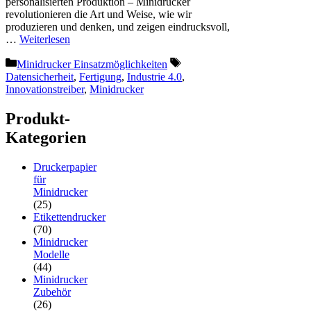
personalisierten Produktion – Minidrucker
revolutionieren die Art und Weise, wie wir
produzieren und denken, und zeigen eindrucksvoll,
…
Weiterlesen
Kategorien
Schlagwörter
Minidrucker Einsatzmöglichkeiten
Datensicherheit
,
Fertigung
,
Industrie 4.0
,
Innovationstreiber
,
Minidrucker
Produkt-
Kategorien
Druckerpapier
für
Minidrucker
(25)
Etikettendrucker
(70)
Minidrucker
Modelle
(44)
Minidrucker
Zubehör
(26)