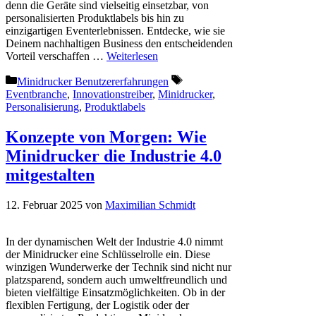
denn die Geräte sind vielseitig einsetzbar, von
personalisierten Produktlabels bis hin zu
einzigartigen Eventerlebnissen. Entdecke, wie sie
Deinem nachhaltigen Business den entscheidenden
Vorteil verschaffen …
Weiterlesen
Kategorien
Schlagwörter
Minidrucker Benutzererfahrungen
Eventbranche
,
Innovationstreiber
,
Minidrucker
,
Personalisierung
,
Produktlabels
Konzepte von Morgen: Wie
Minidrucker die Industrie 4.0
mitgestalten
12. Februar 2025
von
Maximilian Schmidt
In der dynamischen Welt der Industrie 4.0 nimmt
der Minidrucker eine Schlüsselrolle ein. Diese
winzigen Wunderwerke der Technik sind nicht nur
platzsparend, sondern auch umweltfreundlich und
bieten vielfältige Einsatzmöglichkeiten. Ob in der
flexiblen Fertigung, der Logistik oder der