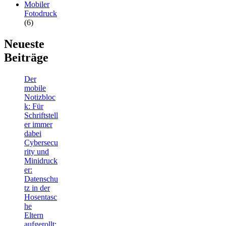
Mobiler
Fotodruck
(6)
Neueste
Beiträge
Der
mobile
Notizbloc
k: Für
Schriftstell
er immer
dabei
Cybersecu
rity und
Minidruck
er:
Datenschu
tz in der
Hosentasc
he
Eltern
aufgerollt: