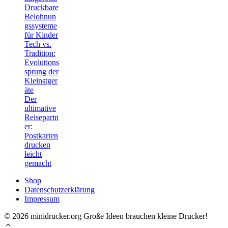
Druckbare
Belohnun
gssysteme
für Kinder
Tech vs.
Tradition:
Evolutions
sprung der
Kleinstger
äte
Der
ultimative
Reisepartn
er:
Postkarten
drucken
leicht
gemacht
Shop
Datenschutzerklärung
Impressum
© 2026 minidrucker.org Große Ideen brauchen kleine Drucker!