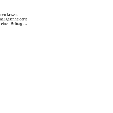
men lassen.
 maßgeschneiderte
g einen Beitrag …