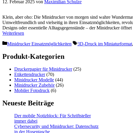
12. Februar 2025
von
Maximilian Schulze
Klein, aber oho: Die Minidrucker von morgen sind wahre Wundermasc
Umweltfreundlich und vielseitig in ihren Einsatzmöglichkeiten, revol
Designs oder essentielle Alltagsgegenstände – der Minidrucker öffne
Weiterlesen
Kategorien
Schlagwörter
Minidrucker Einsatzmöglichkeiten
3D-Druck im Miniaturformat
Produkt-Kategorien
Druckerpapier für Minidrucker
(25)
Etikettendrucker
(70)
Minidrucker Modelle
(44)
Minidrucker Zubehör
(26)
Mobiler Fotodruck
(6)
Neueste Beiträge
Der mobile Notizblock: Für Schriftsteller
immer dabei
Cybersecurity und Minidrucker: Datenschutz
in der Hosentasche