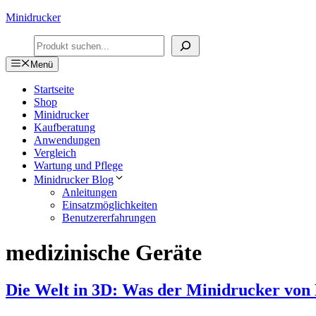
Zum
Minidrucker
Inhalt
Suchen
springen
Menü
Startseite
Shop
Minidrucker
Kaufberatung
Anwendungen
Vergleich
Wartung und Pflege
Minidrucker Blog
Anleitungen
Einsatzmöglichkeiten
Benutzererfahrungen
medizinische Geräte
Die Welt in 3D: Was der Minidrucker vo