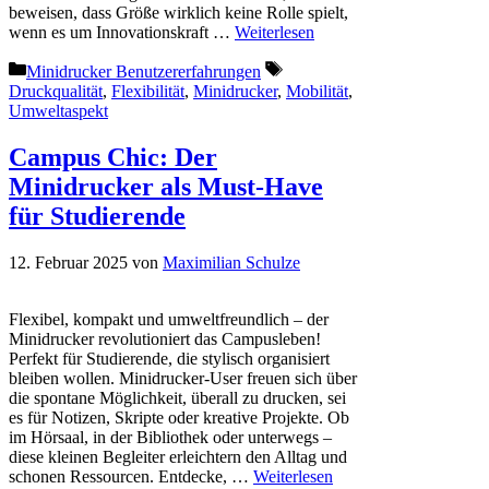
beweisen, dass Größe wirklich keine Rolle spielt,
wenn es um Innovationskraft …
Weiterlesen
Kategorien
Schlagwörter
Minidrucker Benutzererfahrungen
Druckqualität
,
Flexibilität
,
Minidrucker
,
Mobilität
,
Umweltaspekt
Campus Chic: Der
Minidrucker als Must-Have
für Studierende
12. Februar 2025
von
Maximilian Schulze
Flexibel, kompakt und umweltfreundlich – der
Minidrucker revolutioniert das Campusleben!
Perfekt für Studierende, die stylisch organisiert
bleiben wollen. Minidrucker-User freuen sich über
die spontane Möglichkeit, überall zu drucken, sei
es für Notizen, Skripte oder kreative Projekte. Ob
im Hörsaal, in der Bibliothek oder unterwegs –
diese kleinen Begleiter erleichtern den Alltag und
schonen Ressourcen. Entdecke, …
Weiterlesen