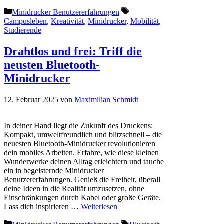
Kategorien
Schlagwörter
Minidrucker Benutzererfahrungen
Campusleben
,
Kreativität
,
Minidrucker
,
Mobilität
,
Studierende
Drahtlos und frei: Triff die
neusten Bluetooth-
Minidrucker
12. Februar 2025
von
Maximilian Schmidt
In deiner Hand liegt die Zukunft des Druckens:
Kompakt, umweltfreundlich und blitzschnell – die
neuesten Bluetooth-Minidrucker revolutionieren
dein mobiles Arbeiten. Erfahre, wie diese kleinen
Wunderwerke deinen Alltag erleichtern und tauche
ein in begeisternde Minidrucker
Benutzererfahrungen. Genieß die Freiheit, überall
deine Ideen in die Realität umzusetzen, ohne
Einschränkungen durch Kabel oder große Geräte.
Lass dich inspirieren …
Weiterlesen
Kategorien
Schlagwörter