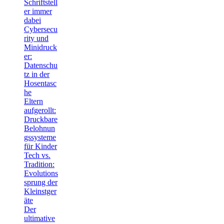
Schriftstell
er immer
dabei
Cybersecu
rity und
Minidruck
er:
Datenschu
tz in der
Hosentasc
he
Eltern
aufgerollt:
Druckbare
Belohnun
gssysteme
für Kinder
Tech vs.
Tradition:
Evolutions
sprung der
Kleinstger
äte
Der
ultimative