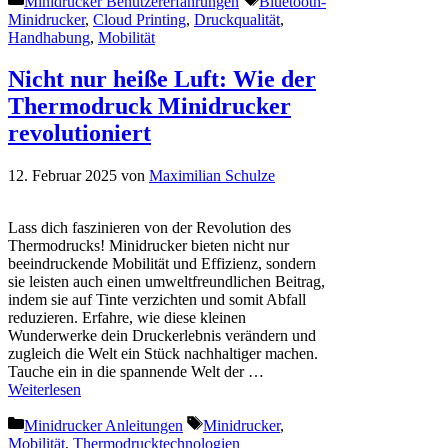
Minidrucker Benutzererfahrungen
Bluetooth-
Minidrucker
,
Cloud Printing
,
Druckqualität
,
Handhabung
,
Mobilität
Nicht nur heiße Luft: Wie der
Thermodruck Minidrucker
revolutioniert
12. Februar 2025
von
Maximilian Schulze
Lass dich faszinieren von der Revolution des
Thermodrucks! Minidrucker bieten nicht nur
beeindruckende Mobilität und Effizienz, sondern
sie leisten auch einen umweltfreundlichen Beitrag,
indem sie auf Tinte verzichten und somit Abfall
reduzieren. Erfahre, wie diese kleinen
Wunderwerke dein Druckerlebnis verändern und
zugleich die Welt ein Stück nachhaltiger machen.
Tauche ein in die spannende Welt der …
Weiterlesen
Kategorien
Schlagwörter
Minidrucker Anleitungen
Minidrucker
,
Mobilität
,
Thermodrucktechnologien