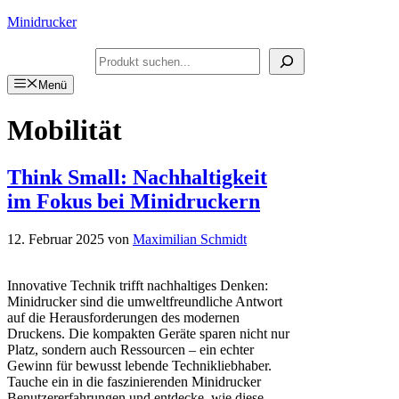
Zum
Minidrucker
Inhalt
springen
Suchen
Menü
Mobilität
Think Small: Nachhaltigkeit
im Fokus bei Minidruckern
12. Februar 2025
von
Maximilian Schmidt
Innovative Technik trifft nachhaltiges Denken:
Minidrucker sind die umweltfreundliche Antwort
auf die Herausforderungen des modernen
Druckens. Die kompakten Geräte sparen nicht nur
Platz, sondern auch Ressourcen – ein echter
Gewinn für bewusst lebende Technikliebhaber.
Tauche ein in die faszinierenden Minidrucker
Benutzererfahrungen und entdecke, wie diese