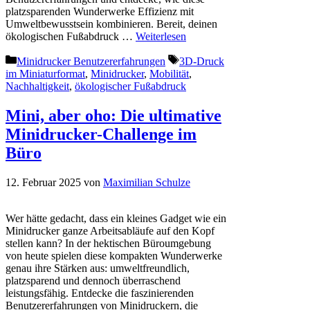
platzsparenden Wunderwerke Effizienz mit
Umweltbewusstsein kombinieren. Bereit, deinen
ökologischen Fußabdruck …
Weiterlesen
Kategorien
Schlagwörter
Minidrucker Benutzererfahrungen
3D-Druck
im Miniaturformat
,
Minidrucker
,
Mobilität
,
Nachhaltigkeit
,
ökologischer Fußabdruck
Mini, aber oho: Die ultimative
Minidrucker-Challenge im
Büro
12. Februar 2025
von
Maximilian Schulze
Wer hätte gedacht, dass ein kleines Gadget wie ein
Minidrucker ganze Arbeitsabläufe auf den Kopf
stellen kann? In der hektischen Büroumgebung
von heute spielen diese kompakten Wunderwerke
genau ihre Stärken aus: umweltfreundlich,
platzsparend und dennoch überraschend
leistungsfähig. Entdecke die faszinierenden
Benutzererfahrungen von Minidruckern, die