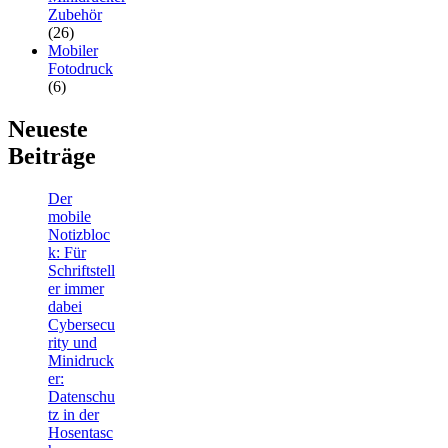
Zubehör
(26)
Mobiler
Fotodruck
(6)
Neueste
Beiträge
Der
mobile
Notizbloc
k: Für
Schriftstell
er immer
dabei
Cybersecu
rity und
Minidruck
er:
Datenschu
tz in der
Hosentasc