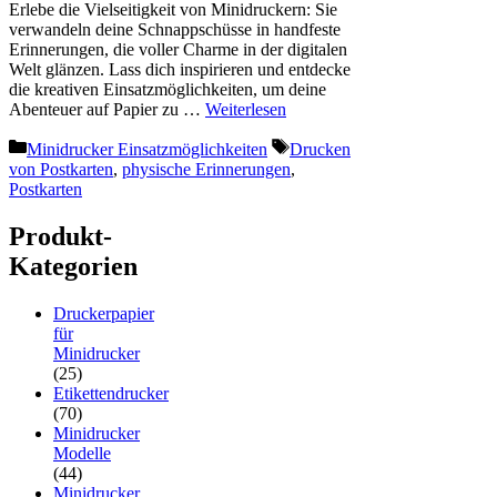
Erlebe die Vielseitigkeit von Minidruckern: Sie
verwandeln deine Schnappschüsse in handfeste
Erinnerungen, die voller Charme in der digitalen
Welt glänzen. Lass dich inspirieren und entdecke
die kreativen Einsatzmöglichkeiten, um deine
Abenteuer auf Papier zu …
Weiterlesen
Kategorien
Schlagwörter
Minidrucker Einsatzmöglichkeiten
Drucken
von Postkarten
,
physische Erinnerungen
,
Postkarten
Produkt-
Kategorien
Druckerpapier
für
Minidrucker
(25)
Etikettendrucker
(70)
Minidrucker
Modelle
(44)
Minidrucker