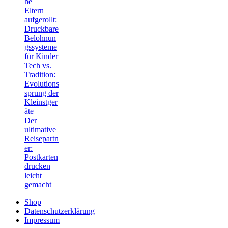
he
Eltern
aufgerollt:
Druckbare
Belohnun
gssysteme
für Kinder
Tech vs.
Tradition:
Evolutions
sprung der
Kleinstger
äte
Der
ultimative
Reisepartn
er:
Postkarten
drucken
leicht
gemacht
Shop
Datenschutzerklärung
Impressum