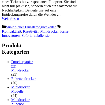
eines Tickets bis zur spontanen Fotoprint. Sie sind
nicht nur praktisch, sondern auch ein Statement für
Nachhaltigkeit. Begleite uns auf eine
Entdeckungsreise durch die Welt der …
Weiterlesen
Kategorien
Schlagwörter
Minidrucker Einsatzmöglichkeiten
Kompaktheit
,
Kreativität
,
Minidrucker
,
Reise-
Innovatoren
,
Sofortdruckdienste
Produkt-
Kategorien
Druckerpapier
für
Minidrucker
(25)
Etikettendrucker
(70)
Minidrucker
Modelle
(44)
Minidrucker
Zubehör