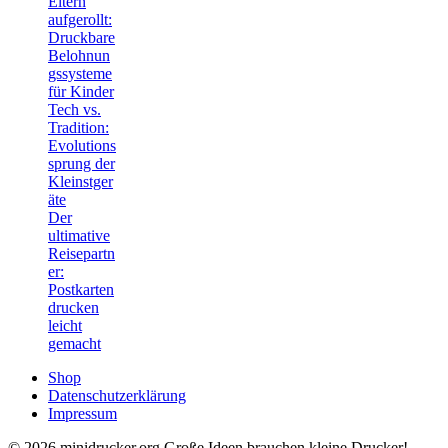
Eltern
aufgerollt:
Druckbare
Belohnun
gssysteme
für Kinder
Tech vs.
Tradition:
Evolutions
sprung der
Kleinstger
äte
Der
ultimative
Reisepartn
er:
Postkarten
drucken
leicht
gemacht
Shop
Datenschutzerklärung
Impressum
© 2026 minidrucker.org Große Ideen brauchen kleine Drucker!