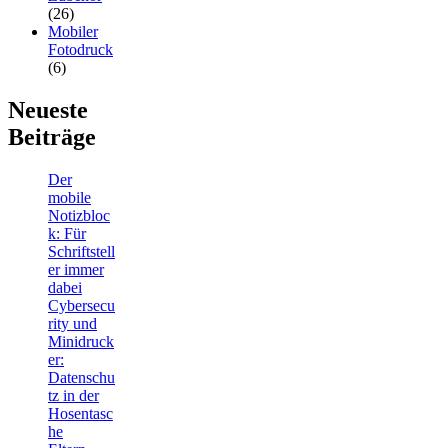
(26)
Mobiler
Fotodruck
(6)
Neueste
Beiträge
Der
mobile
Notizbloc
k: Für
Schriftstell
er immer
dabei
Cybersecu
rity und
Minidruck
er:
Datenschu
tz in der
Hosentasc
he