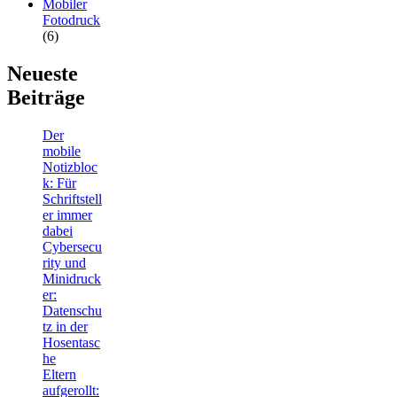
Mobiler
Fotodruck
(6)
Neueste
Beiträge
Der
mobile
Notizbloc
k: Für
Schriftstell
er immer
dabei
Cybersecu
rity und
Minidruck
er:
Datenschu
tz in der
Hosentasc
he
Eltern
aufgerollt: