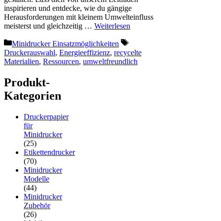
inspirieren und entdecke, wie du gängige
Herausforderungen mit kleinem Umwelteinfluss
meisterst und gleichzeitig …
Weiterlesen
Kategorien
Schlagwörter
Minidrucker Einsatzmöglichkeiten
Druckerauswahl
,
Energieeffizienz
,
recycelte
Materialien
,
Ressourcen
,
umweltfreundlich
Produkt-
Kategorien
Druckerpapier
für
Minidrucker
(25)
Etikettendrucker
(70)
Minidrucker
Modelle
(44)
Minidrucker
Zubehör
(26)