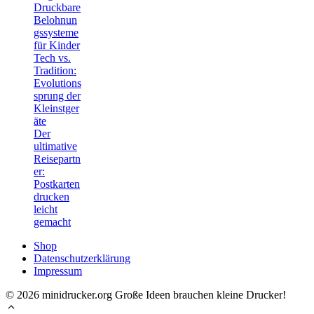
Druckbare
Belohnun
gssysteme
für Kinder
Tech vs.
Tradition:
Evolutions
sprung der
Kleinstger
äte
Der
ultimative
Reisepartn
er:
Postkarten
drucken
leicht
gemacht
Shop
Datenschutzerklärung
Impressum
© 2026 minidrucker.org Große Ideen brauchen kleine Drucker!