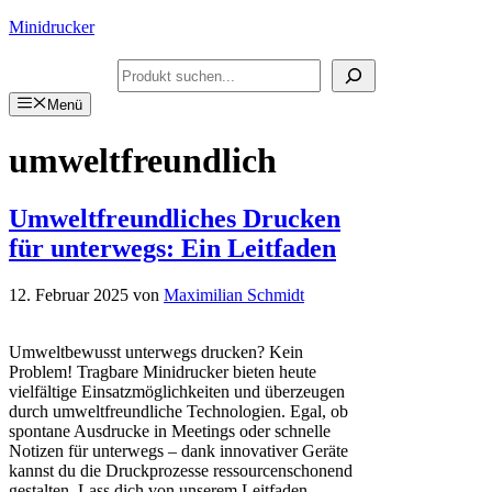
Zum
Minidrucker
Inhalt
springen
Suchen
Menü
umweltfreundlich
Umweltfreundliches Drucken
für unterwegs: Ein Leitfaden
12. Februar 2025
von
Maximilian Schmidt
Umweltbewusst unterwegs drucken? Kein
Problem! Tragbare Minidrucker bieten heute
vielfältige Einsatzmöglichkeiten und überzeugen
durch umweltfreundliche Technologien. Egal, ob
spontane Ausdrucke in Meetings oder schnelle
Notizen für unterwegs – dank innovativer Geräte
kannst du die Druckprozesse ressourcenschonend
gestalten. Lass dich von unserem Leitfaden