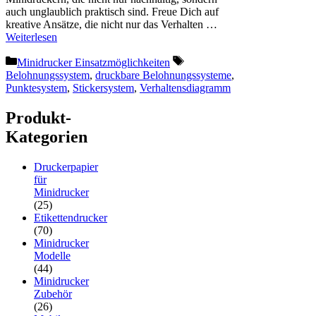
auch unglaublich praktisch sind. Freue Dich auf
kreative Ansätze, die nicht nur das Verhalten …
Weiterlesen
Kategorien
Schlagwörter
Minidrucker Einsatzmöglichkeiten
Belohnungssystem
,
druckbare Belohnungssysteme
,
Punktesystem
,
Stickersystem
,
Verhaltensdiagramm
Produkt-
Kategorien
Druckerpapier
für
Minidrucker
(25)
Etikettendrucker
(70)
Minidrucker
Modelle
(44)
Minidrucker
Zubehör
(26)