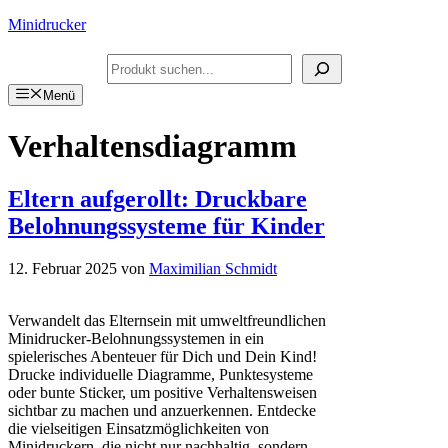
Zum
Minidrucker
Inhalt
springen
Suchen
Menü
Verhaltensdiagramm
Eltern aufgerollt: Druckbare
Belohnungssysteme für Kinder
12. Februar 2025
von
Maximilian Schmidt
Verwandelt das Elternsein mit umweltfreundlichen
Minidrucker-Belohnungssystemen in ein
spielerisches Abenteuer für Dich und Dein Kind!
Drucke individuelle Diagramme, Punktesysteme
oder bunte Sticker, um positive Verhaltensweisen
sichtbar zu machen und anzuerkennen. Entdecke
die vielseitigen Einsatzmöglichkeiten von
Minidruckern, die nicht nur nachhaltig, sondern