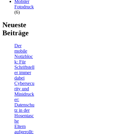
Mobiler
Fotodruck
(6)
Neueste
Beiträge
Der
mobile
Notizbloc
k: Für
Schriftstell
er immer
dabei
Cybersecu
rity und
Minidruck
er:
Datenschu
tz in der
Hosentasc
he
Eltern
aufgerollt: