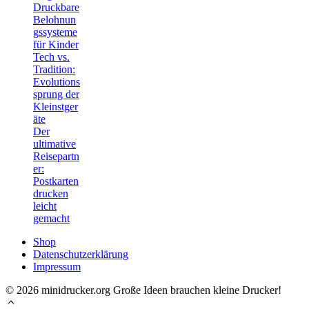
Druckbare
Belohnun
gssysteme
für Kinder
Tech vs.
Tradition:
Evolutions
sprung der
Kleinstger
äte
Der
ultimative
Reisepartn
er:
Postkarten
drucken
leicht
gemacht
Shop
Datenschutzerklärung
Impressum
© 2026 minidrucker.org Große Ideen brauchen kleine Drucker!