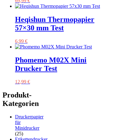
69,99
€
Heqishun Thermopapier
57×30 mm Test
6,99
€
Phomemo M02X Mini
Drucker Test
12,99
€
Produkt-
Kategorien
Druckerpapier
für
Minidrucker
(25)
Etikettendrucker