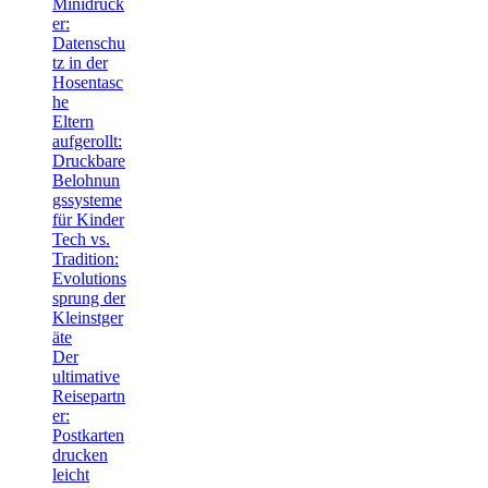
Minidruck
er:
Datenschu
tz in der
Hosentasc
he
Eltern
aufgerollt:
Druckbare
Belohnun
gssysteme
für Kinder
Tech vs.
Tradition:
Evolutions
sprung der
Kleinstger
äte
Der
ultimative
Reisepartn
er:
Postkarten
drucken
leicht