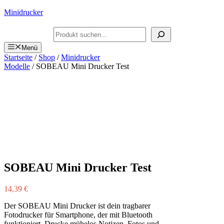
Zum
Minidrucker
Inhalt
springen
Suchen
Menü
Startseite
/
Shop
/
Minidrucker
Modelle
/ SOBEAU Mini Drucker Test
SOBEAU Mini Drucker Test
14,39
€
Der SOBEAU Mini Drucker ist dein tragbarer
Fotodrucker für Smartphone, der mit Bluetooth
funktioniert. Drucke mühelos Notizen, Fotos und