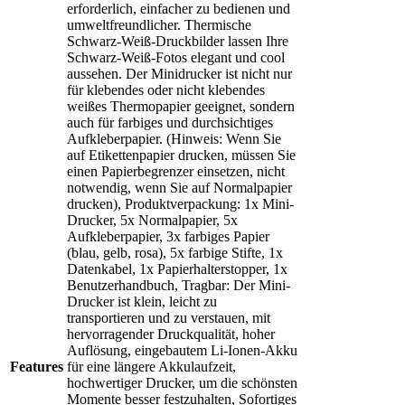
erforderlich, einfacher zu bedienen und
umweltfreundlicher. Thermische
Schwarz-Weiß-Druckbilder lassen Ihre
Schwarz-Weiß-Fotos elegant und cool
aussehen. Der Minidrucker ist nicht nur
für klebendes oder nicht klebendes
weißes Thermopapier geeignet, sondern
auch für farbiges und durchsichtiges
Aufkleberpapier. (Hinweis: Wenn Sie
auf Etikettenpapier drucken, müssen Sie
einen Papierbegrenzer einsetzen, nicht
notwendig, wenn Sie auf Normalpapier
drucken), Produktverpackung: 1x Mini-
Drucker, 5x Normalpapier, 5x
Aufkleberpapier, 3x farbiges Papier
(blau, gelb, rosa), 5x farbige Stifte, 1x
Datenkabel, 1x Papierhalterstopper, 1x
Benutzerhandbuch, Tragbar: Der Mini-
Drucker ist klein, leicht zu
transportieren und zu verstauen, mit
hervorragender Druckqualität, hoher
Auflösung, eingebautem Li-Ionen-Akku
Features
für eine längere Akkulaufzeit,
hochwertiger Drucker, um die schönsten
Momente besser festzuhalten, Sofortiges