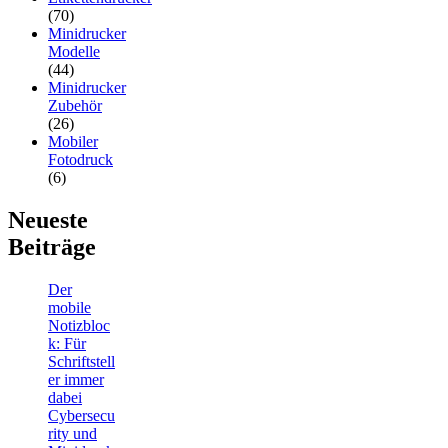
(70)
Minidrucker
Modelle
(44)
Minidrucker
Zubehör
(26)
Mobiler
Fotodruck
(6)
Neueste
Beiträge
Der
mobile
Notizbloc
k: Für
Schriftstell
er immer
dabei
Cybersecu
rity und