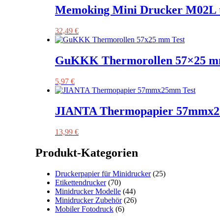
Memoking Mini Drucker M02L t
32,49
€
GuKKK Thermorollen 57×25 m
5,97
€
JIANTA Thermopapier 57mmx2
13,99
€
Produkt-Kategorien
Druckerpapier für Minidrucker
(25)
Etikettendrucker
(70)
Minidrucker Modelle
(44)
Minidrucker Zubehör
(26)
Mobiler Fotodruck
(6)