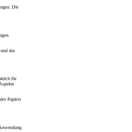
ungen. Die
nigen
 und das
klich für
 Aspekte
 des Papiers
r Anwendung