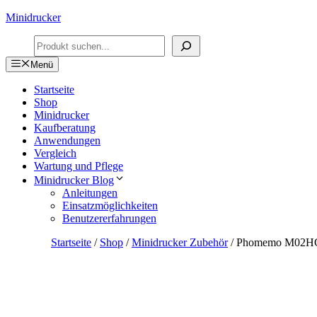
Zum
Minidrucker
Inhalt
Suchen
springen
Menü
Startseite
Shop
Minidrucker
Kaufberatung
Anwendungen
Vergleich
Wartung und Pflege
Minidrucker Blog
Anleitungen
Einsatzmöglichkeiten
Benutzererfahrungen
Startseite
/
Shop
/
Minidrucker Zubehör
/ Phomemo M02HC