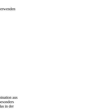
e verwenden
bination aus
besonders
as in der