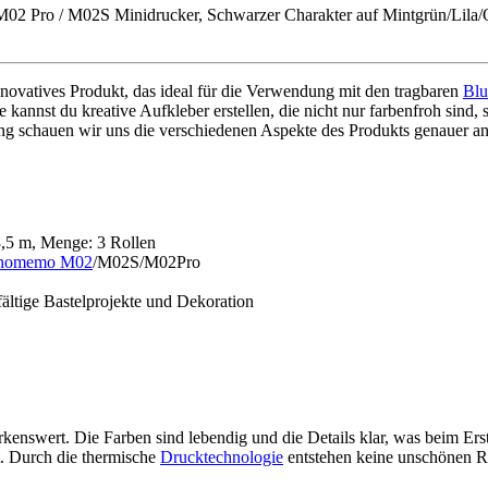
02 Pro / M02S Minidrucker, Schwarzer Charakter auf Mintgrün/Lila/
innovatives Produkt, das ideal für die Verwendung mit den tragbaren
Blu
e kannst du kreative Aufkleber erstellen, die nicht nur farbenfroh sind,
ung schauen wir uns die verschiedenen Aspekte des Produkts genauer a
,5 m, Menge: 3 Rollen
homemo M02
/M02S/M02Pro
fältige Bastelprojekte und Dekoration
enswert. Die Farben sind lebendig und die Details klar, was beim Ers
. Durch die thermische
Drucktechnologie
entstehen keine unschönen R