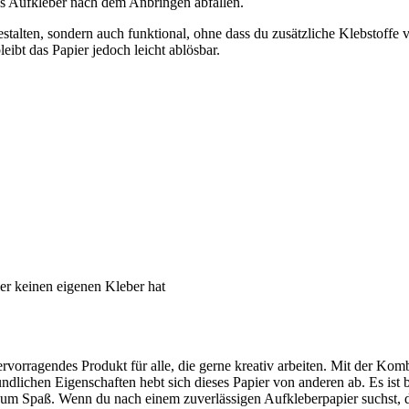
ss Aufkleber nach dem Anbringen abfallen.
 gestalten, sondern auch funktional, ohne dass du zusätzliche Klebstoff
eibt das Papier jedoch leicht ablösbar.
er keinen eigenen Kleber hat
orragendes Produkt für alle, die gerne kreativ arbeiten. Mit der Kom
lichen Eigenschaften hebt sich dieses Papier von anderen ab. Es ist 
 zum Spaß. Wenn du nach einem zuverlässigen Aufkleberpapier suchst, d