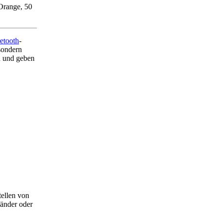
Orange, 50
etooth
-
 sondern
n und geben
tellen von
änder oder