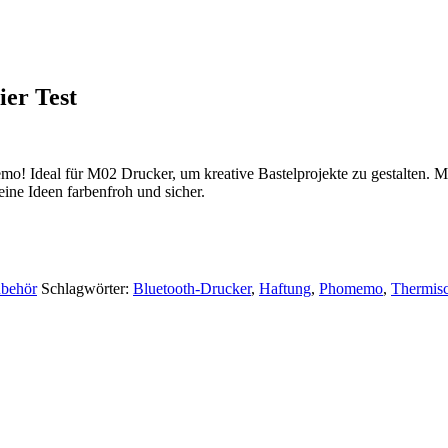
r Test
o! Ideal für M02 Drucker, um kreative Bastelprojekte zu gestalten. M
ine Ideen farbenfroh und sicher.
ubehör
Schlagwörter:
Bluetooth-Drucker
,
Haftung
,
Phomemo
,
Thermis