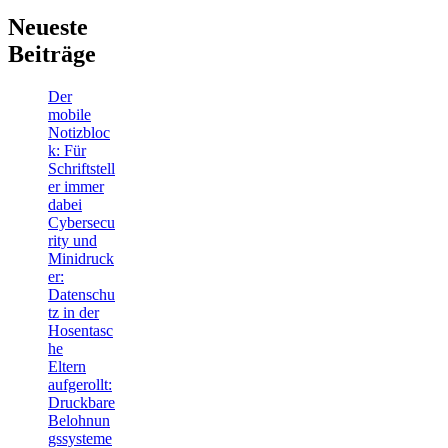
Neueste
Beiträge
Der
mobile
Notizbloc
k: Für
Schriftstell
er immer
dabei
Cybersecu
rity und
Minidruck
er:
Datenschu
tz in der
Hosentasc
he
Eltern
aufgerollt:
Druckbare
Belohnun
gssysteme