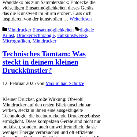
Wanddeko bis zum Sammlerstück: Entdecke die
vielseitigen Einsatzmöglichkeiten dieses Geräts,
das die Kunstwelt im Sturm erobert. Lass dich
inspirieren von der kunstvollen …
Weiterlesen
Kategorien
Schlagwörter
Minidrucker Einsatzmöglichkeiten
digitale
Kunst
,
Druckertechnologie
,
Faltkunstwerke
,
Micrografiken
,
Minidrucker
Technisches Tamtam: Was
steckt in deinem kleinen
Druckkünstler?
12. Februar 2025
von
Maximilian Schulze
Kleiner Drucker, große Wirkung: Obwohl
Minidrucker auf den ersten Blick unscheinbar
wirken, steckt in ihnen eine ausgeklügelte
Technologie, die beeindruckende Druckergebnisse
ermöglicht. Diese kompakten Geräte sind nicht nur
praktisch, sondern auch umweltfreundlich, da sie
weniger Energie verbrauchen und oft effiziente