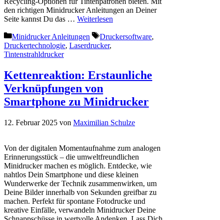
Recycling-Optionen für Tintenpatronen bieten. Mit
den richtigen Minidrucker Anleitungen an Deiner
Seite kannst Du das …
Weiterlesen
Kategorien
Schlagwörter
Minidrucker Anleitungen
Druckersoftware
,
Druckertechnologie
,
Laserdrucker
,
Tintenstrahldrucker
Kettenreaktion: Erstaunliche
Verknüpfungen von
Smartphone zu Minidrucker
12. Februar 2025
von
Maximilian Schulze
Von der digitalen Momentaufnahme zum analogen
Erinnerungsstück – die umweltfreundlichen
Minidrucker machen es möglich. Entdecke, wie
nahtlos Dein Smartphone und diese kleinen
Wunderwerke der Technik zusammenwirken, um
Deine Bilder innerhalb von Sekunden greifbar zu
machen. Perfekt für spontane Fotodrucke und
kreative Einfälle, verwandeln Minidrucker Deine
Schnappschüsse in wertvolle Andenken. Lass Dich