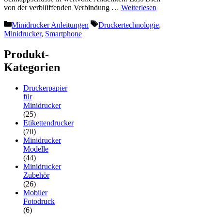
von der verblüffenden Verbindung …
Weiterlesen
Kategorien
Schlagwörter
Minidrucker Anleitungen
Druckertechnologie
,
Minidrucker
,
Smartphone
Produkt-
Kategorien
Druckerpapier
für
Minidrucker
(25)
Etikettendrucker
(70)
Minidrucker
Modelle
(44)
Minidrucker
Zubehör
(26)
Mobiler
Fotodruck
(6)