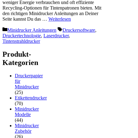
weniger Energie verbrauchen und oft effiziente
Recycling-Optionen für Tintenpatronen bieten. Mit
den richtigen Minidrucker Anleitungen an Deiner
Seite kannst Du das …
Weiterlesen
Kategorien
Schlagwörter
Minidrucker Anleitungen
Druckersoftware
,
Druckertechnologie
,
Laserdrucker
,
Tintenstrahldrucker
Produkt-
Kategorien
Druckerpapier
für
Minidrucker
(25)
Etikettendrucker
(70)
Minidrucker
Modelle
(44)
Minidrucker
Zubehör
(26)