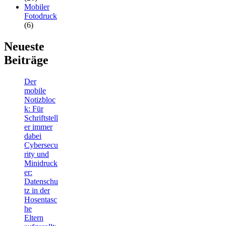
Mobiler
Fotodruck
(6)
Neueste
Beiträge
Der
mobile
Notizbloc
k: Für
Schriftstell
er immer
dabei
Cybersecu
rity und
Minidruck
er:
Datenschu
tz in der
Hosentasc
he
Eltern